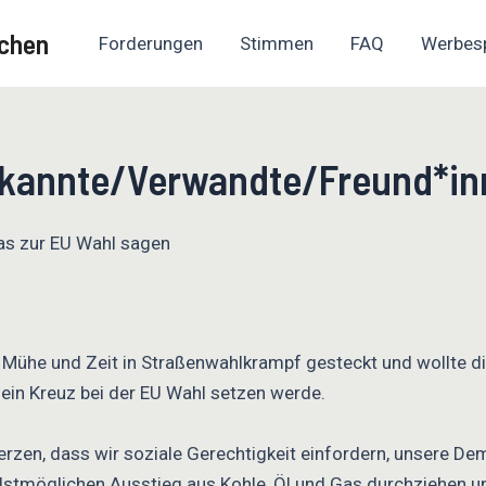
chen
Forderungen
Stimmen
FAQ
Werbes
ekannte/Verwandte/Freund*in
twas zur EU Wahl sagen
l Mühe und Zeit in Straßenwahlkrampf gesteckt und wollte di
in Kreuz bei der EU Wahl setzen werde.
rzen, dass wir soziale Gerechtigkeit einfordern, unsere Dem
llstmöglichen Ausstieg aus Kohle, Öl und Gas durchziehen u