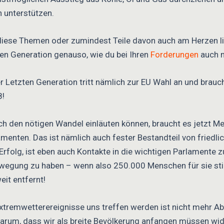
 unterstützen.
 diese Themen oder zumindest Teile davon auch am Herzen l
n Generation genauso, wie du bei Ihren
Forderungen
auch n
 Letzten Generation tritt nämlich zur EU Wahl an und brauc
8!
ich den nötigen Wandel einläuten können, braucht es jetzt M
enten. Das ist nämlich auch fester Bestandteil von friedli
folg, ist eben auch Kontakte in die wichtigen Parlamente z
 Bewegung zu haben – wenn also 250.000 Menschen für sie st
eit entfernt!
xtremwetterereignisse uns treffen werden ist nicht mehr A
um, dass wir als breite Bevölkerung anfangen müssen wide