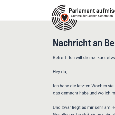
Zum
Parlament aufmis
Inhalt
springen
Nachricht an B
Betreff: Ich will dir mal kurz e
Hey du,
Ich habe die letzten Wochen vie
das gemacht habe und wo ich me
Und zwar liegt es mir sehr am He
Gesellschaftsräte), einen schne