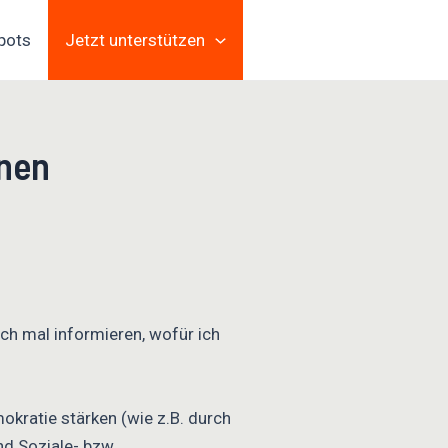
pots
Jetzt unterstützen
nen
ch mal informieren, wofür ich
okratie stärken (wie z.B. durch
nd Soziale- bzw.