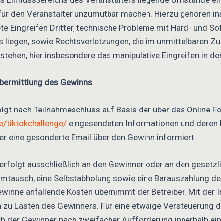
ür den Veranstalter unzumutbar machen. Hierzu gehören in
te Eingreifen Dritter, technische Probleme mit Hard- und So
s liegen, sowie Rechtsverletzungen, die im unmittelbaren 
tehen, hier insbesondere das manipulative Eingreifen in de
Übermittlung des Gewinns
olgt nach Teilnahmeschluss auf Basis der über das Online F
e/tiktokchallenge/
eingesendeten Informationen und deren K
r eine gesonderte Email über den Gewinn informiert.
rfolgt ausschließlich an den Gewinner oder an den gesetzli
Umtausch, eine Selbstabholung sowie eine Barauszahlung de
Gewinne anfallende Kosten übernimmt der Betreiber. Mit de
zu Lasten des Gewinners. Für eine etwaige Versteuerung d
ich der Gewinner nach zweifacher Aufforderung innerhalb ein