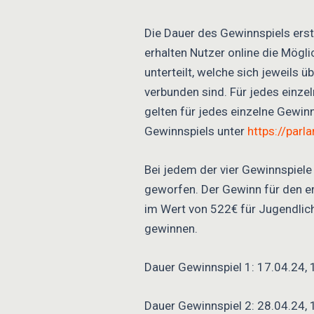
Die Dauer des Gewinnspiels erst
erhalten Nutzer online die Mögli
unterteilt, welche sich jeweils
verbunden sind. Für jedes einze
gelten für jedes einzelne Gewin
Gewinnspiels unter
https://parl
Bei jedem der vier Gewinnspiele
geworfen. Der Gewinn für den er
im Wert von 522€ für Jugendlic
gewinnen.
Dauer Gewinnspiel 1: 17.04.24, 1
Dauer Gewinnspiel 2: 28.04.24, 1