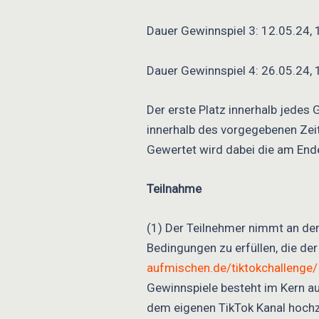
Dauer Gewinnspiel 3: 12.05.24, 1
Dauer Gewinnspiel 4: 26.05.24, 1
Der erste Platz innerhalb jedes 
innerhalb des vorgegebenen Zei
Gewertet wird dabei die am En
Teilnahme
(1) Der Teilnehmer nimmt an dem
Bedingungen zu erfüllen, die de
aufmischen.de/tiktokchallenge/
Gewinnspiele besteht im Kern au
dem eigenen TikTok Kanal hochz