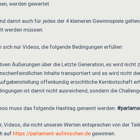
ben, werden gewertet.
nd damit auch für jedes der 4 kleineren Gewinnspiele gelte
llt werden müssen:
n sich nur Videos, die folgende Bedingungen erfüllen:
iven Äußerungen über die Letzte Generation, es wird nicht 
schenfeindlichen Inhalte transportiert und es wird nicht d
ufgabenstellung offenkundig ersichtliche Kernbotschaft erha
dingungen ist damit nicht ausreichend, sondern die Challenge
ideos muss das folgende Hashtag genannt werden:
#parlame
or, Videos, die nicht unseren Werten entsprechen von der Te
ch auf
https://parlament-aufmischen.de
gewinnen.